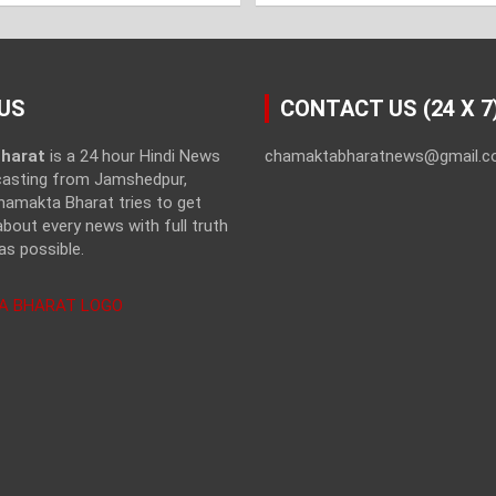
US
CONTACT US (24 X 7
harat
is a 24 hour Hindi News
chamaktabharatnews@gmail.
casting from Jamshedpur,
hamakta Bharat tries to get
bout every news with full truth
as possible.