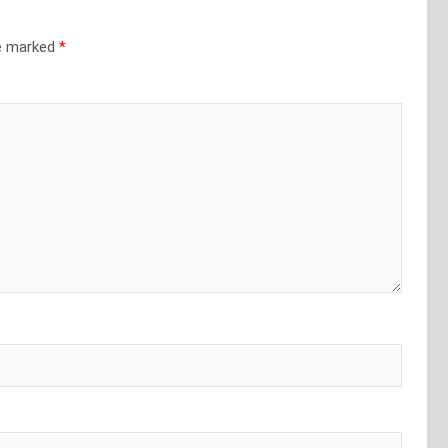
re marked
*