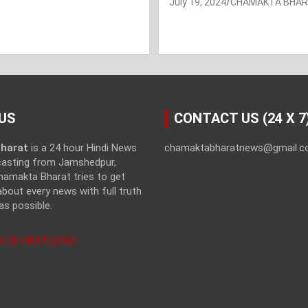
July 19, 2024
CHAMAKTA BHA
US
CONTACT US (24 X 7
harat
is a 24 hour Hindi News
chamaktabharatnews@gmail.
casting from Jamshedpur,
hamakta Bharat tries to get
bout every news with full truth
as possible.