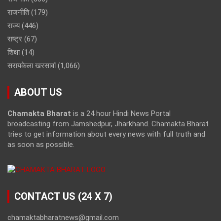
राजनीति
(179)
राज्य
(446)
राष्ट्र
(67)
शिक्षा
(14)
सरायकेला खरसावां
(1,066)
ABOUT US
Chamakta Bharat
is a 24 hour Hindi News Portal
broadcasting from Jamshedpur, Jharkhand. Chamakta Bharat
tries to get information about every news with full truth and
as soon as possible.
CONTACT US (24 X 7)
chamaktabharatnews@gmail.com