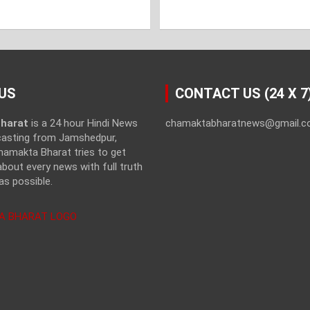
US
CONTACT US (24 X 7
harat
is a 24 hour Hindi News
chamaktabharatnews@gmail.
casting from Jamshedpur,
hamakta Bharat tries to get
bout every news with full truth
as possible.