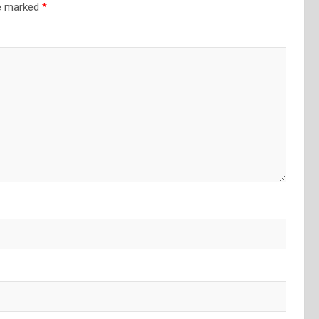
re marked
*