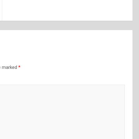
re marked
*