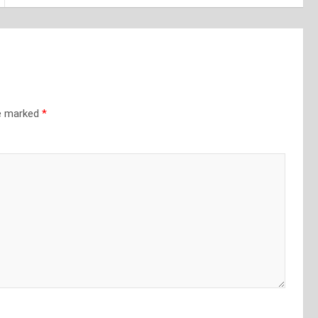
re marked
*