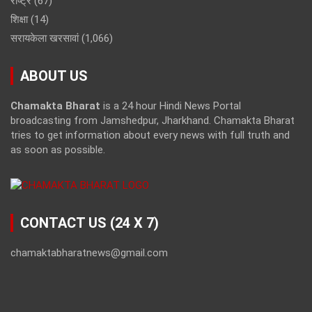
राष्ट्र
(67)
शिक्षा
(14)
सरायकेला खरसावां
(1,066)
ABOUT US
Chamakta Bharat
is a 24 hour Hindi News Portal
broadcasting from Jamshedpur, Jharkhand. Chamakta Bharat
tries to get information about every news with full truth and
as soon as possible.
CONTACT US (24 X 7)
chamaktabharatnews@gmail.com