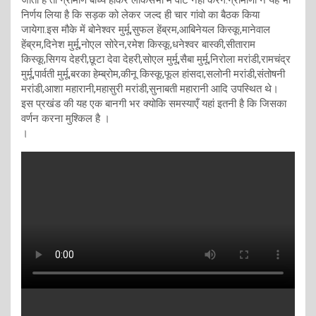
जाता है तो ग्रामीण बाध्य होकर लोकसभा में वोट नही करेगे.ग्रामीणों ने यह भी
निर्णय लिया है कि सड़क को लेकर जल्द ही चार गांवो का बैठक किया
जायेगा.इस मौके में बोनेश्वर मुर्मू,सुफल हेंब्रम,आबिनेयल किस्कू,मानेवाल
हेंब्रम,दिनेश मुर्मू,नोएल सोरेन,रमेश किस्कू,धनेश्वर बास्की,सीताराम
किस्कू,सिगय देहरी,छूटा देवा देहरी,सोएल मुर्मू,सैबा मुर्मू,निरोला मरांडी,रामचंद्र
मुर्मू,पार्वती मुर्मू,बरका हेम्ब्रोम,कीनू किस्कू,फूल हांसदा,सलोनी मरांडी,संतोषनी
मरांडी,आशा महारानी,महासुरी मरांडी,सुनाबती महारानी आदि उपस्थित थे।
इस प्रखंड की यह एक बानगी भर क्योकि समस्याएँ यहां इतनी है कि जिसका
वर्णन करना मुश्किल है ।
।