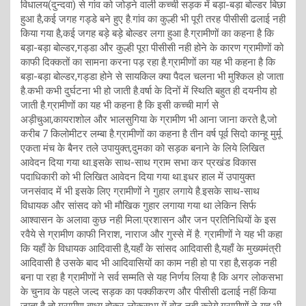
विधालय(दुन्दवा) से गांव को जोड़ने वाली कच्ची सड़क में बड़ा-बड़ा बोल्डर बिछा
हुआ है,कई जगह गड्डे बने हुए है.गांव का कुल्ही भी पूरी तरह पीसीसी ढलाई नही
किया गया है,कई जगह बड़े बड़े बोल्डर लगा हुआ है.ग्रामीणों का कहना है कि
बड़ा-बड़ा बोल्डर,गड्डा और कुल्ही पूरा पीसीसी नही होने के कारण ग्रामीणों को
काफी दिक्कतों का सामना करना पड़ रहा है.ग्रामीणों का यह भी कहना है कि
बड़ा-बड़ा बोल्डर,गड्डा होने से सायकिल क्या पैदल चलना भी मुश्किल हो जाता
है.कभी कभी दुर्घटना भी हो जाती है.वर्षा के दिनों में स्थिति बहुत ही दयनीय हो
जाती है.ग्रामीणों का यह भी कहना है कि इसी कच्ची मार्ग से
अड़ीचुआ,कायराशोल और भालसुगिया के ग्रामीण भी आना जाना करते है,जो
करीब 7 किलोमीटर लम्बा है.ग्रामीणों का कहना है तीन वर्ष पूर्व सिदो कान्हू मुर्मू
एकता मंच के बैनर तले उपायुक्त,दुमका को सड़क बनाने के लिये लिखित
आवेदन दिया गया था.इसके साथ-साथ ग्राम सभा कर प्रखंड विकास
पदाधिकारी को भी लिखित आवेदन दिया गया था.इधर हाल में उपायुक्त
जनसंवाद में भी इसके लिए ग्रामीणों ने गुहार लगाये है.इसके साथ-साथ
विधायक और सांसद को भी मौखिक गुहार लगाया गया था लेकिन सिर्फ
आश्वासन के अलावा कुछ नही मिला.प्रशासन और जन प्रतिनिधियों के इस
रवैये से ग्रामीण काफी निराश, नाराज और गुस्से में है. ग्रामीणों ने यह भी कहा
कि यहाँ के विधायक आदिवासी है,यहाँ के सांसद आदिवासी है,यहाँ के मुख्यमंत्री
आदिवासी है उसके बाद भी आदिवासियों का काम नही हो पा रहा है,सड़क नही
बना पा रहा है ग्रामीणों ने सर्व सम्मति से यह निर्णय लिया है कि अगर लोकसभा
के चुनाव के पहले जल्द सड़क का पक्कीकरण और पीसीसी ढलाई नहीं किया