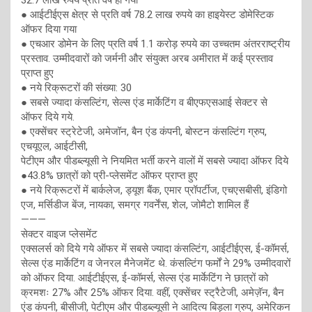
32.7 लाख रुपये प्रति वर्ष हो गया
● आईटीईएस क्षेत्र से प्रति वर्ष 78.2 लाख रुपये का हाइयेस्ट डोमेस्टिक
ऑफर दिया गया
● एचआर डोमेन के लिए प्रति वर्ष 1.1 करोड़ रुपये का उच्चतम अंतरराष्ट्रीय
प्रस्ताव. उम्मीदवारों को जर्मनी और संयुक्त अरब अमीरात में कई प्रस्ताव
प्राप्त हुए
● नये रिक्रूटरों की संख्या: 30
● सबसे ज्यादा कंसल्टिंग, सेल्स एंड मार्केटिंग व बीएफएसआई सेक्टर से
ऑफर दिये गये.
● एक्सेंचर स्ट्रेटेजी, अमेजॉन, बैन एंड कंपनी, बोस्टन कंसल्टिंग ग्रुप,
एचयूएल, आईटीसी,
पेटीएम और पीडब्ल्यूसी ने नियमित भर्ती करने वालों में सबसे ज्यादा ऑफर दिये
●43.8% छात्रों को प्री-प्लेसमेंट ऑफर प्राप्त हुए
● नये रिक्रूटरों में बार्कलेज, ड्यूश बैंक, एमार प्रॉपर्टीज, एचएसबीसी, इंडिगो
एज, मर्सिडीज बेंज, नायका, समग्र गवर्नेंस, शेल, जोमैटो शामिल हैं
———
सेक्टर वाइज प्लेसमेंट
एक्सलर्स को दिये गये ऑफर में सबसे ज्यादा कंसल्टिंग, आईटीईएस, ई-कॉमर्स,
सेल्स एंड मार्केटिंग व जेनरल मैनेजमेंट थे. कंसल्टिंग फर्मों ने 29% उम्मीदवारों
को ऑफर दिया. आईटीईएस, ई-कॉमर्स, सेल्स एंड मार्केटिंग ने छात्रों को
क्रमशः 27% और 25% ऑफर दिया. वहीं, एक्सेंचर स्ट्रैटेजी, अमेज़ॅन, बैन
एंड कंपनी, बीसीजी, पेटीएम और पीडब्ल्यूसी ने आदित्य बिड़ला ग्रुप, अमेरिकन