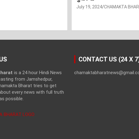
July 19, 2024
CHAMAKTA BHA
US
CONTACT US (24 X 7
harat
is a 24 hour Hindi News
chamaktabharatnews@gmail.
casting from Jamshedpur,
hamakta Bharat tries to get
bout every news with full truth
as possible.