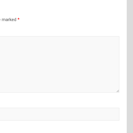
re marked
*