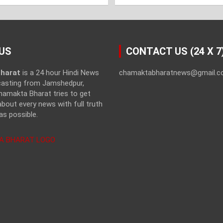
US
CONTACT US (24 X 7
harat
is a 24 hour Hindi News
chamaktabharatnews@gmail.
casting from Jamshedpur,
hamakta Bharat tries to get
bout every news with full truth
as possible.