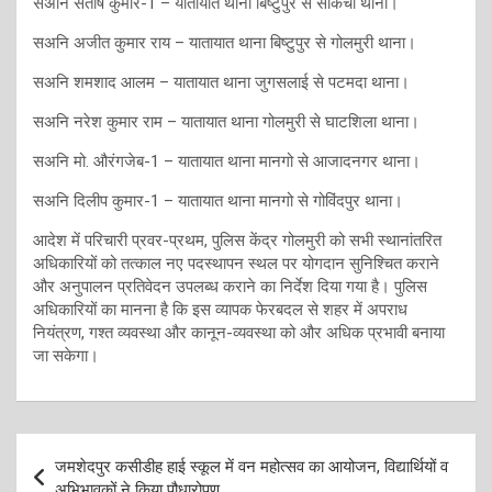
सअनि संतोष कुमार-1 – यातायात थाना बिष्टुपुर से साकची थाना।
सअनि अजीत कुमार राय – यातायात थाना बिष्टुपुर से गोलमुरी थाना।
सअनि शमशाद आलम – यातायात थाना जुगसलाई से पटमदा थाना।
सअनि नरेश कुमार राम – यातायात थाना गोलमुरी से घाटशिला थाना।
सअनि मो. औरंगजेब-1 – यातायात थाना मानगो से आजादनगर थाना।
सअनि दिलीप कुमार-1 – यातायात थाना मानगो से गोविंदपुर थाना।
आदेश में परिचारी प्रवर-प्रथम, पुलिस केंद्र गोलमुरी को सभी स्थानांतरित
अधिकारियों को तत्काल नए पदस्थापन स्थल पर योगदान सुनिश्चित कराने
और अनुपालन प्रतिवेदन उपलब्ध कराने का निर्देश दिया गया है। पुलिस
अधिकारियों का मानना है कि इस व्यापक फेरबदल से शहर में अपराध
नियंत्रण, गश्त व्यवस्था और कानून-व्यवस्था को और अधिक प्रभावी बनाया
जा सकेगा।
Post
जमशेदपुर कसीडीह हाई स्कूल में वन महोत्सव का आयोजन, विद्यार्थियों व
navigation
अभिभावकों ने किया पौधारोपण