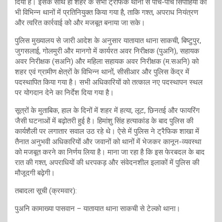
दिया है। इसके साथ ही शहर के सभी ट्रैफिक थानों से पांच-पांच सिपाहियों को
भी विभिन्न थानों में प्रतिनियुक्त किया गया है, ताकि गश्त, अपराध नियंत्रण
और त्वरित कार्रवाई को और मजबूत बनाया जा सके।
पुलिस मुख्यालय से जारी आदेश के अनुसार यातायात थाना साकची, बिष्टुपुर,
जुगसलाई, गोलमुरी और मानगो में कार्यरत अवर निरीक्षक (पुअनि), सहायक
अवर निरीक्षक (सअनि) और महिला सहायक अवर निरीक्षक (म.सअनि) को
शहर एवं ग्रामीण क्षेत्रों के विभिन्न थानों, सीसीआर और पुलिस केंद्र में
पदस्थापित किया गया है। सभी अधिकारियों को तत्काल नए पदस्थापन स्थल
पर योगदान देने का निर्देश दिया गया है।
सूत्रों के मुताबिक, हाल के दिनों में शहर में हत्या, लूट, छिनतई और फायरिंग
जैसी घटनाओं में बढ़ोतरी हुई है। हिमांशु सिंह हत्याकांड के बाद पुलिस की
कार्यशैली पर लगातार सवाल उठ रहे थे। ऐसे में पुलिस ने ट्रैफिक शाखा में
तैनात अनुभवी अधिकारियों और जवानों को थानों में भेजकर कानून-व्यवस्था
को मजबूत करने का निर्णय लिया है। माना जा रहा है कि इस फेरबदल के बाद
रात की गश्त, अपराधियों की धरपकड़ और संवेदनशील इलाकों में पुलिस की
मौजूदगी बढ़ेगी।
तबादला सूची (क्रमवार):
पुअनि कामाख्या पासवान – यातायात थाना साकची से टेल्को थाना।