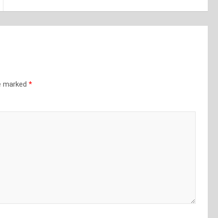
re marked
*