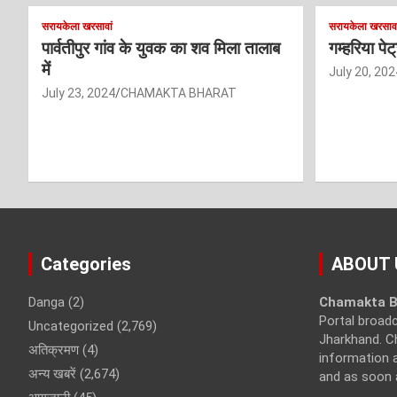
सरायकेला खरसावां
सरायकेला खरसावा
पार्वतीपुर गांव के युवक का शव मिला तालाब
गम्हरिया पे
में
July 20, 202
July 23, 2024
CHAMAKTA BHARAT
Categories
ABOUT 
Danga
(2)
Chamakta B
Portal broad
Uncategorized
(2,769)
Jharkhand. C
अतिक्रमण
(4)
information a
अन्य खबरें
(2,674)
and as soon 