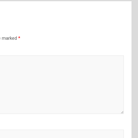
re marked
*