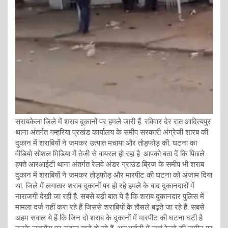
सरायकेला जिले में शराब दुकानों पर हमले जारी हैं. रविवार देर रात आदित्यपुर
थाना अंतर्गत गम्हरिया प्रखंड कार्यालय के समीप सरकारी अंग्रेजी शारब की
दुकान में शराबियों ने जमकर उत्पात मचाया और तोड़फोड़ की. घटना का
वीडियो सोशल मिडिया में तेजी से वायरल हो रहा है. आपको बता दें कि पिछले
हफ्ते आरआईटी थाना अंतर्गत रेलवे अंडर ग्राउंड ब्रिज के समीप भी शराब
दुकान में शराबियों ने जमकर तोड़फोड़ और मारपीट की घटना को अंजाम दिया
था. जिले में लगातार शराब दुकानों पर हो रहे हमले के बाद दुकानदारों में
नाराजगी देखी जा रही है. सबसे बड़ी बात ये है कि शराब दुकानदार पुलिस में
मामला दर्ज नहीं करा रहे हैं जिससे शराबियों के हौसले बढ़ते जा रहे हैं. सबसे
अहम सवाल ये हैं कि जिन दो शराब के दुकानों में मारपीट की घटना घटी है