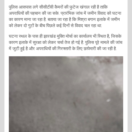
पुलिस आसपास लगे सीसीटीवी कैमरों की फुटेज खंगाल रही है ताकि
अपराधियों की पहचान की जा सके. प्रारंभिक जांच में जमीन विवाद को घटना
का कारण माना जा रहा है. बताया जा रहा है कि मिश्रा बगान इलाके में जमीन
को लेकर दो गुटों के बीच पिछले कई दिनों से विवाद चल रहा था.
घटना स्थल के पास ही झारखंड मुक्ति मोर्चा का कार्यालय भी स्थित है, जिसके
कारण इलाके में सुरक्षा को लेकर चर्चा तेज हो गई है. पुलिस पूरे मामले की जांच
में जुटी हुई है और अपराधियों की गिरफ्तारी के लिए छापेमारी की जा रही है.