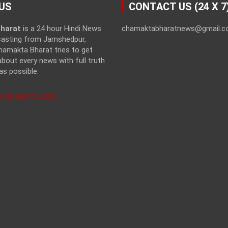
US
CONTACT US (24 X 7
harat
is a 24 hour Hindi News
chamaktabharatnews@gmail.
casting from Jamshedpur,
hamakta Bharat tries to get
bout every news with full truth
as possible.