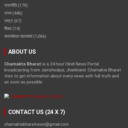
राजनीति
(179)
राज्य
(446)
राष्ट्र
(67)
शिक्षा
(14)
सरायकेला खरसावां
(1,066)
ABOUT US
Chamakta Bharat
is a 24 hour Hindi News Portal
broadcasting from Jamshedpur, Jharkhand. Chamakta Bharat
tries to get information about every news with full truth and
as soon as possible.
CONTACT US (24 X 7)
chamaktabharatnews@gmail.com