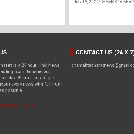
July 19, 2024
CHAMAKTA BHA
US
CONTACT US (24 X 7
harat
is a 24 hour Hindi News
chamaktabharatnews@gmail.
casting from Jamshedpur,
hamakta Bharat tries to get
bout every news with full truth
as possible.