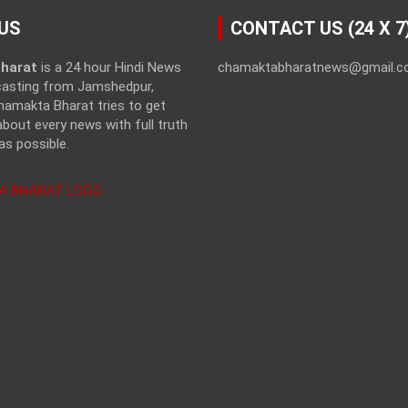
US
CONTACT US (24 X 7
harat
is a 24 hour Hindi News
chamaktabharatnews@gmail.
casting from Jamshedpur,
hamakta Bharat tries to get
bout every news with full truth
as possible.