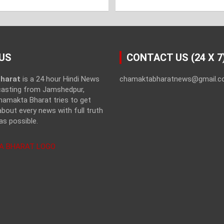
US
CONTACT US (24 X 7
harat
is a 24 hour Hindi News
chamaktabharatnews@gmail.
casting from Jamshedpur,
hamakta Bharat tries to get
bout every news with full truth
as possible.