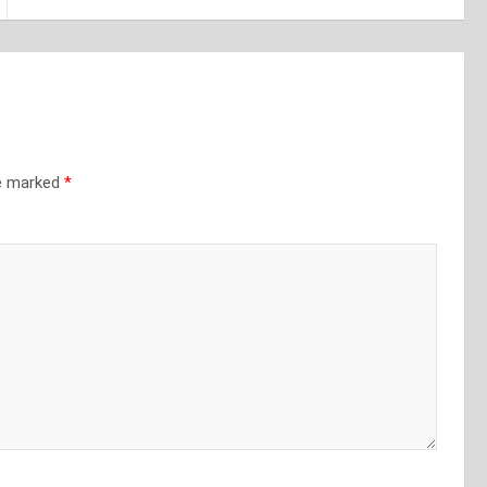
re marked
*