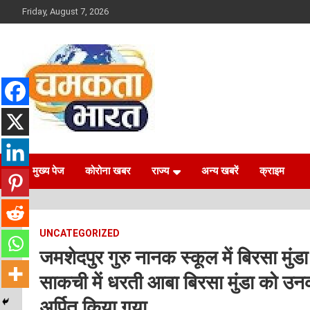
Skip
Friday, August 7, 2026
to
content
NEWS
CHAMAKTA BHARAT
मुख्य पेज
कोरोना खबर
राज्य
अन्य खबरें
क्राइम
UNCATEGORIZED
जमशेदपुर गुरु नानक स्कूल में बिरसा मुंडा
साकची में धरती आबा बिरसा मुंडा को उनकी
अर्पित किया गया