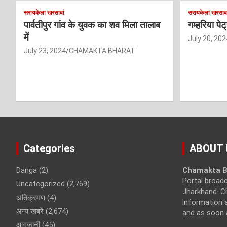
सरायकेला खरसावां
सरायकेला खरसावा
पार्वतीपुर गांव के युवक का शव मिला तालाब
गम्हरिया पे
में
July 20, 202
July 23, 2024
CHAMAKTA BHARAT
Categories
ABOUT 
Danga
(2)
Chamakta B
Portal broad
Uncategorized
(2,769)
Jharkhand. C
अतिक्रमण
(4)
information a
अन्य खबरें
(2,674)
and as soon 
आगजानी
(45)