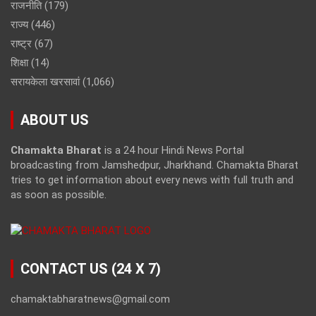
राजनीति
(179)
राज्य
(446)
राष्ट्र
(67)
शिक्षा
(14)
सरायकेला खरसावां
(1,066)
ABOUT US
Chamakta Bharat
is a 24 hour Hindi News Portal
broadcasting from Jamshedpur, Jharkhand. Chamakta Bharat
tries to get information about every news with full truth and
as soon as possible.
CONTACT US (24 X 7)
chamaktabharatnews@gmail.com