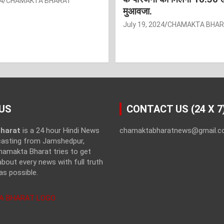
4
CHAMAKTA BHARAT
मुआवजा.
July 19, 2024
CHAMAKTA BHA
US
CONTACT US (24 X 7
harat
is a 24 hour Hindi News
chamaktabharatnews@gmail.
casting from Jamshedpur,
hamakta Bharat tries to get
bout every news with full truth
as possible.