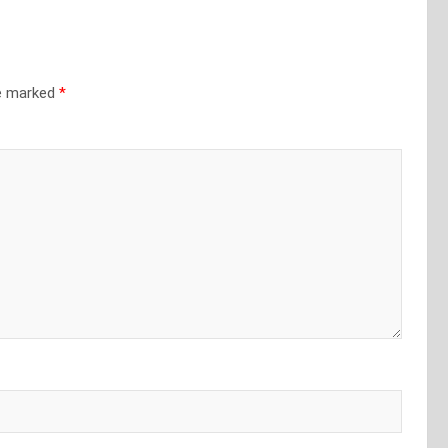
re marked
*