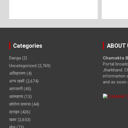
Categories
ABOUT 
Danga
(2)
Chamakta B
Portal broad
Uncategorized
(2,769)
Jharkhand. C
अतिक्रमण
(4)
information a
अन्य खबरें
(2,674)
and as soon 
आगजानी
(45)
आत्महत्या
(13)
कोरोना वायरस
(44)
क्राइम
(426)
खबर
(2,653)
खेल
(73)