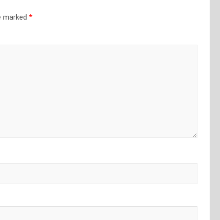
re marked
*