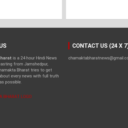
US
CONTACT US (24 X 7
harat
is a 24 hour Hindi News
chamaktabharatnews@gmail.
casting from Jamshedpur,
hamakta Bharat tries to get
bout every news with full truth
as possible.