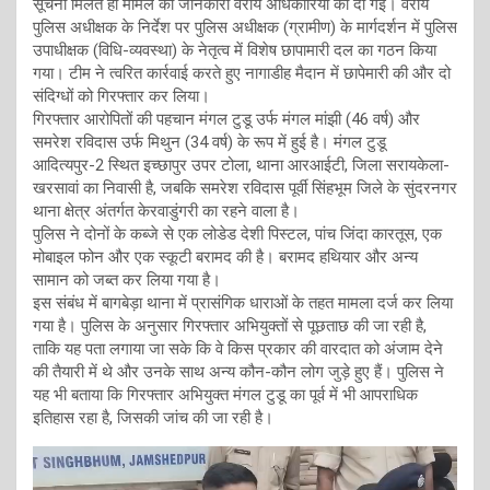
सूचना मिलते ही मामले की जानकारी वरीय अधिकारियों को दी गई। वरीय
पुलिस अधीक्षक के निर्देश पर पुलिस अधीक्षक (ग्रामीण) के मार्गदर्शन में पुलिस
उपाधीक्षक (विधि-व्यवस्था) के नेतृत्व में विशेष छापामारी दल का गठन किया
गया। टीम ने त्वरित कार्रवाई करते हुए नागाडीह मैदान में छापेमारी की और दो
संदिग्धों को गिरफ्तार कर लिया।
गिरफ्तार आरोपितों की पहचान मंगल टुडू उर्फ मंगल मांझी (46 वर्ष) और
समरेश रविदास उर्फ मिथुन (34 वर्ष) के रूप में हुई है। मंगल टुडू
आदित्यपुर-2 स्थित इच्छापुर उपर टोला, थाना आरआईटी, जिला सरायकेला-
खरसावां का निवासी है, जबकि समरेश रविदास पूर्वी सिंहभूम जिले के सुंदरनगर
थाना क्षेत्र अंतर्गत केरवाडुंगरी का रहने वाला है।
पुलिस ने दोनों के कब्जे से एक लोडेड देशी पिस्टल, पांच जिंदा कारतूस, एक
मोबाइल फोन और एक स्कूटी बरामद की है। बरामद हथियार और अन्य
सामान को जब्त कर लिया गया है।
इस संबंध में बागबेड़ा थाना में प्रासंगिक धाराओं के तहत मामला दर्ज कर लिया
गया है। पुलिस के अनुसार गिरफ्तार अभियुक्तों से पूछताछ की जा रही है,
ताकि यह पता लगाया जा सके कि वे किस प्रकार की वारदात को अंजाम देने
की तैयारी में थे और उनके साथ अन्य कौन-कौन लोग जुड़े हुए हैं। पुलिस ने
यह भी बताया कि गिरफ्तार अभियुक्त मंगल टुडू का पूर्व में भी आपराधिक
इतिहास रहा है, जिसकी जांच की जा रही है।