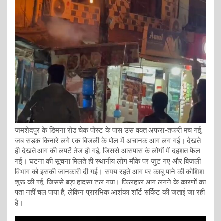
जमशेदपुर के डिमना रोड चेक पोस्ट के पास उस वक्त अफरा-तफरी मच गई,
जब सड़क किनारे लगे एक बिजली के पोल में अचानक आग लग गई। देखते
ही देखते आग की लपटें तेज हो गईं, जिससे आसपास के लोगों में दहशत फैल
गई। घटना की सूचना मिलते ही स्थानीय लोग मौके पर जुट गए और बिजली
विभाग को इसकी जानकारी दी गई। समय रहते आग पर काबू पाने की कोशिश
शुरू की गई, जिससे बड़ा हादसा टल गया। फिलहाल आग लगने के कारणों का
पता नहीं चल पाया है, लेकिन प्रारंभिक आशंका शॉर्ट सर्किट की जताई जा रही
है।