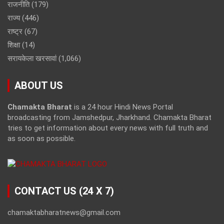
राजनीति
(179)
राज्य
(446)
राष्ट्र
(67)
शिक्षा
(14)
सरायकेला खरसावां
(1,066)
ABOUT US
Chamakta Bharat
is a 24 hour Hindi News Portal
broadcasting from Jamshedpur, Jharkhand. Chamakta Bharat
tries to get information about every news with full truth and
as soon as possible.
CONTACT US (24 X 7)
chamaktabharatnews@gmail.com