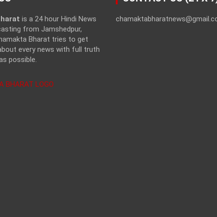
harat
is a 24 hour Hindi News
chamaktabharatnews@gmail.
casting from Jamshedpur,
hamakta Bharat tries to get
bout every news with full truth
as possible.