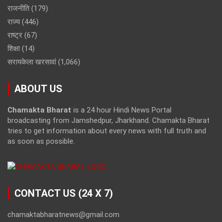
राजनीति
(179)
राज्य
(446)
राष्ट्र
(67)
शिक्षा
(14)
सरायकेला खरसावां
(1,066)
ABOUT US
Chamakta Bharat
is a 24 hour Hindi News Portal
broadcasting from Jamshedpur, Jharkhand. Chamakta Bharat
tries to get information about every news with full truth and
as soon as possible.
CONTACT US (24 X 7)
chamaktabharatnews@gmail.com