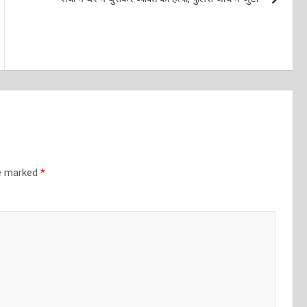
re marked
*