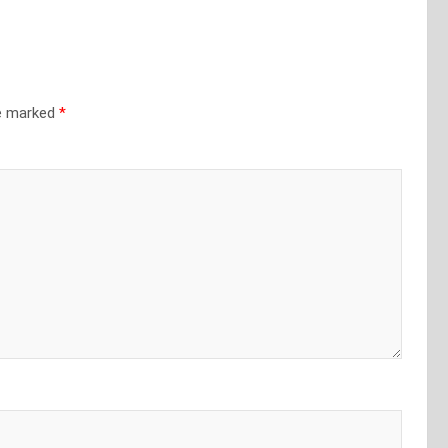
re marked
*