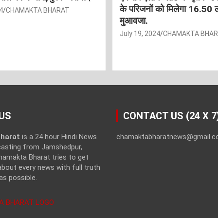
के परिजनों को मिलेगा 16.50 
4
CHAMAKTA BHARAT
मुआवजा.
July 19, 2024
CHAMAKTA BHA
US
CONTACT US (24 X 7
harat
is a 24 hour Hindi News
chamaktabharatnews@gmail.
casting from Jamshedpur,
hamakta Bharat tries to get
bout every news with full truth
as possible.