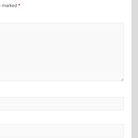
re marked
*