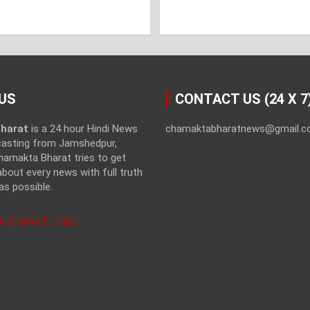
US
CONTACT US (24 X 7
harat
is a 24 hour Hindi News
chamaktabharatnews@gmail.
casting from Jamshedpur,
hamakta Bharat tries to get
bout every news with full truth
as possible.