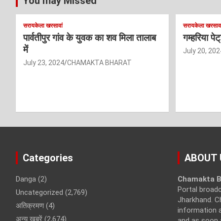
You may Missed
सरायकेला खरसावां
सरायकेला खरसावा
पार्वतीपुर गांव के युवक का शव मिला तालाब
गम्हरिया पे
में
July 20, 202
July 23, 2024
CHAMAKTA BHARAT
Categories
ABOUT 
Danga
(2)
Chamakta B
Portal broad
Uncategorized
(2,769)
Jharkhand. C
अतिक्रमण
(4)
information a
अन्य खबरें
(2,674)
and as soon 