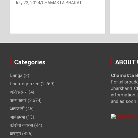
July 23, 2024
CHAMAKTA BHARAT
Categories
ABOUT 
Danga
(2)
Chamakta B
Portal broad
Uncategorized
(2,769)
Jharkhand. C
अतिक्रमण
(4)
information a
अन्य खबरें
(2,674)
and as soon 
आगजानी
(45)
आत्महत्या
(13)
कोरोना वायरस
(44)
क्राइम
(426)