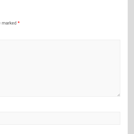
re marked
*