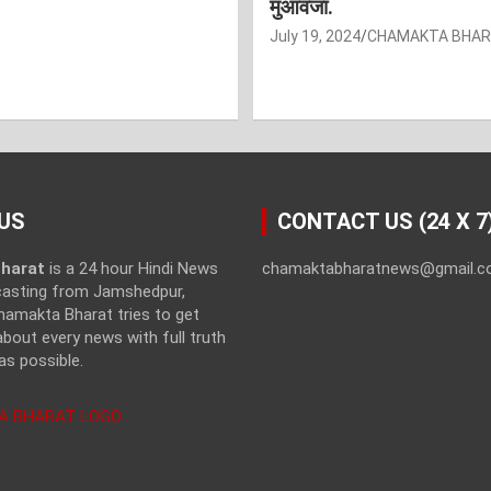
मुआवजा.
July 19, 2024
CHAMAKTA BHA
US
CONTACT US (24 X 7
harat
is a 24 hour Hindi News
chamaktabharatnews@gmail.
casting from Jamshedpur,
hamakta Bharat tries to get
bout every news with full truth
as possible.