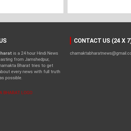
US
CONTACT US (24 X 7
harat
is a 24 hour Hindi News
chamaktabharatnews@gmail.
casting from Jamshedpur,
hamakta Bharat tries to get
bout every news with full truth
as possible.