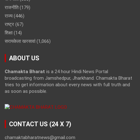
राजनीति
(179)
राज्य
(446)
राष्ट्र
(67)
शिक्षा
(14)
सरायकेला खरसावां
(1,066)
ABOUT US
Chamakta Bharat
is a 24 hour Hindi News Portal
broadcasting from Jamshedpur, Jharkhand. Chamakta Bharat
tries to get information about every news with full truth and
as soon as possible.
CONTACT US (24 X 7)
chamaktabharatnews@gmail.com